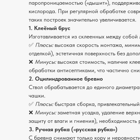
паропроницаемостью («дышит»), поддержив
кислорода. При регулярной обработке сов
таких построек значительно увеличивается.
1. Клеёный брус
Изготавливается из склеенных между собой 
✅
Плюсы:
высокая скорость монтажа, миним
отделкой), эстетичная поверхность без допо
❌
Минусы:
высокая стоимость, наличие кле
обработки антисептиками, что частично сн
2. Оцилиндрованное бревно
Ствол обрабатывается до единого диаметра 
чашки.
✅
Плюсы:
быстрая сборка, привлекательный 
❌
Минусы:
заметная усадка, удаление верхн
защиту от влаги и гниения), необходимость
3. Ручная рубка («русская рубка»)
С бревна снимают только кору и неровност