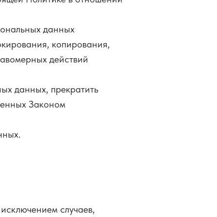
сональных данных
окирования, копирования,
равомерных действий
ных данных, прекратить
ренных Законом
нных.
 исключением случаев,