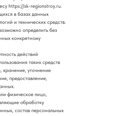
 https://sk-regionstroy.ru.
ихся в базах данных
огий и технических средств.
евозможно определить без
нных конкретному
упность действий
пользования таких средств
, хранение, уточнение
ние, предоставление,
анных.
ли физическое лицо,
твляющие обработку
анных, состав персональных