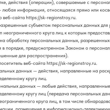
ке, действия (операции), совершаемые с персон
 любая информация, относящаяся прямо или косв
еб-сайта https://sk-regionstroy.ru.
разрешенные субъектом персональных данных для
п неограниченного круга лиц к которым предоста
 на обработку персональных данных, разрешенных
 в порядке, предусмотренном Законом о персонал
ешенные для распространения).
сетитель веб-сайта https://sk-regionstroy.ru.
нальных данных — действия, направленные на рас
еделенному кругу лиц.
ональных данных — любые действия, направленные
деленному кругу лиц (передача персональных дан
ограниченного круга лиц, в том числе обнародо
рмации, размещение в информационно-телекоммун